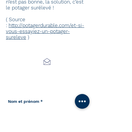
n’est pas bonne, la solution, c’est
le potager surélevé !
( Source
:
http://potagerdurable.com/et-si-
vous-essayiez-un-potager-
sureleve
)
Posez une question -
Demandez un devis